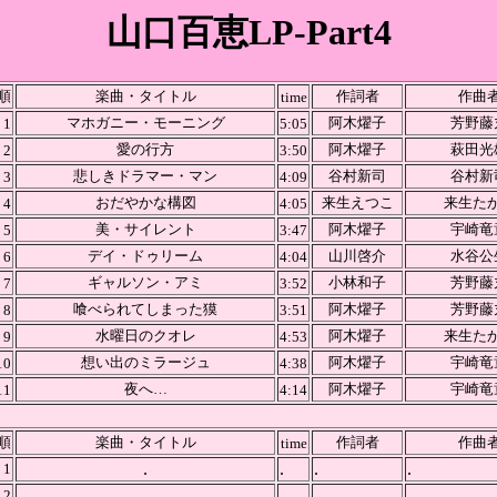
山口百恵LP-Part4
順
楽曲・タイトル
作詞者
作曲
time
マホガニー・モーニング
阿木燿子
芳野藤
1
5:05
愛の行方
阿木燿子
萩田光
2
3:50
悲しきドラマー・マン
谷村新司
谷村新
3
4:09
おだやかな構図
来生えつこ
来生た
4
4:05
美・サイレント
阿木燿子
宇崎竜
5
3:47
デイ・ドゥリーム
山川啓介
水谷公
6
4:04
ギャルソン・アミ
小林和子
芳野藤
7
3:52
喰べられてしまった獏
阿木燿子
芳野藤
8
3:51
水曜日のクオレ
阿木燿子
来生た
9
4:53
想い出のミラージュ
阿木燿子
宇崎竜
10
4:38
夜へ…
阿木燿子
宇崎竜
11
4:14
順
楽曲・タイトル
作詞者
作曲
time
.
.
.
.
1
.
.
.
.
2