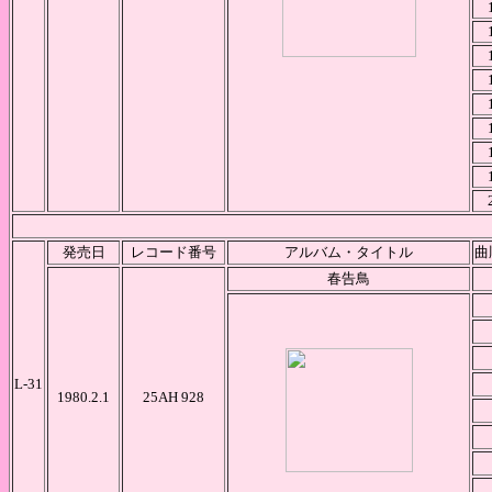
発売日
レコード番号
アルバム・タイトル
曲
春告鳥
L-31
1980.2.1
25AH 928