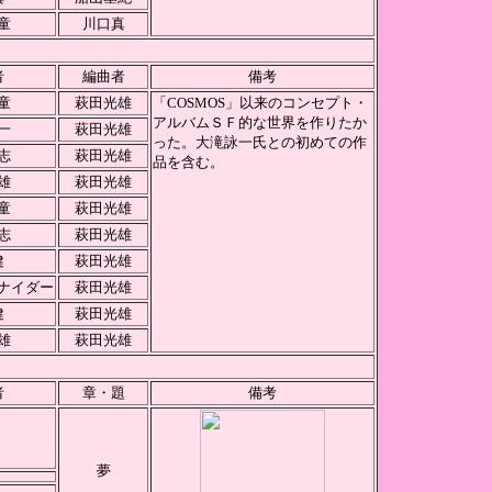
童
川口真
者
編曲者
備考
童
萩田光雄
「COSMOS」以来のコンセプト・
アルバムＳＦ的な世界を作りたか
一
萩田光雄
った。大滝詠一氏との初めての作
志
萩田光雄
品を含む。
雄
萩田光雄
童
萩田光雄
志
萩田光雄
健
萩田光雄
ナイダー
萩田光雄
健
萩田光雄
雄
萩田光雄
者
章・題
備考
夢