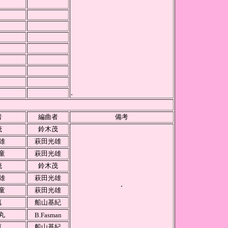
.
者
編曲者
備考
茂
鈴木茂
雄
萩田光雄
童
萩田光雄
茂
鈴木茂
雄
萩田光雄
.
童
萩田光雄
真
船山基紀
丸
B.Fasman
真
船山基紀