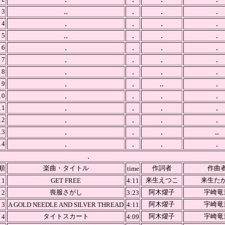
..
.
.
.
3
.
.
.
.
4
..
.
.
.
5
.
.
.
.
6
.
.
.
.
7
.
.
.
.
8
.
.
..
.
9
.
.
.
.
10
.
.
.
.
11
.
.
.
.
12
.
.
.
..
13
.
.
.
.
14
.
順
楽曲・タイトル
作詞者
作曲
time
来生えつこ
来生た
1
GET FREE
4:11
喪服さがし
阿木燿子
宇崎竜
2
3:23
阿木燿子
宇崎竜
3
A GOLD NEEDLE AND SILVER THREAD
4:11
タイトスカート
阿木燿子
宇崎竜
4
4:09