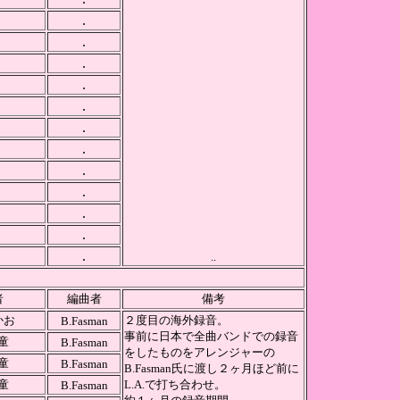
.
.
.
.
.
.
.
.
.
.
.
.
..
者
編曲者
備考
かお
２度目の海外録音。
B.Fasman
事前に日本で全曲バンドでの録音
童
B.Fasman
をしたものをアレンジャーの
童
B.Fasman
B.Fasman氏に渡し２ヶ月ほど前に
童
L.A.で打ち合わせ。
B.Fasman