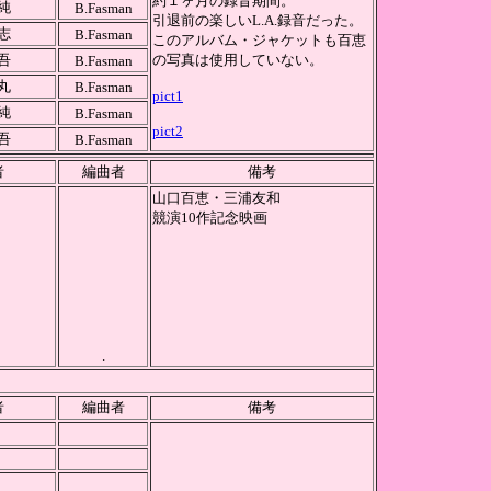
約１ヶ月の録音期間。
純
B.Fasman
引退前の楽しいL.A.録音だった。
志
B.Fasman
このアルバム・ジャケットも百恵
吾
の写真は使用していない。
B.Fasman
丸
B.Fasman
pict1
純
B.Fasman
pict2
吾
B.Fasman
者
編曲者
備考
山口百恵・三浦友和
競演10作記念映画
.
者
編曲者
備考