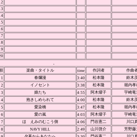
12
13
14
15
16
17
18
19
20
.
順
楽曲・タイトル
作詞者
作曲
time
春爛漫
松本隆
鈴木
1
3:40
イノセント
松本隆
堀内孝
2
3:38
娘たち
阿木燿子
宇崎竜
3
4:55
抱きしめられて
松本隆
鈴木
4
4:00
愛染橋
松本隆
堀内孝
5
3:47
愛の嵐
阿木燿子
宇崎竜
6
4:03
ほゝえみのむこう側
門谷憲二
川口
7
4:06
山川啓介
芳野藤
8
NAVY HILL
2:49
夕暮からあなたへ
門谷憲二
川口
9
3:30