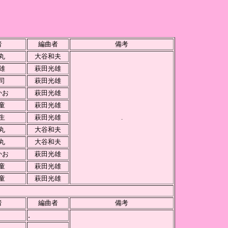
者
編曲者
備考
丸
大谷和夫
雄
萩田光雄
司
萩田光雄
かお
萩田光雄
童
萩田光雄
生
萩田光雄
.
丸
大谷和夫
丸
大谷和夫
かお
萩田光雄
童
萩田光雄
童
萩田光雄
者
編曲者
備考
.
.