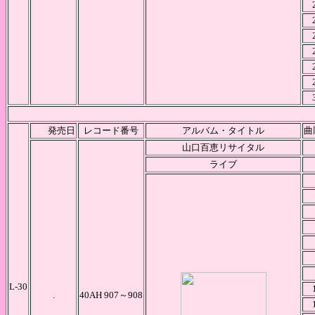
発売日
レコード番号
アルバム・タイトル
曲
山口百恵リサイタル
ライブ
L-30
.
40AH 907～908