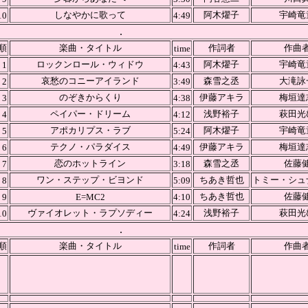
しなやかに歌って
阿木燿子
宇崎竜
10
4:49
.
順
楽曲・タイトル
作詞者
作曲
time
ロックンロール・ウィドウ
阿木燿子
宇崎竜
1
4:43
哀愁のコニーアイランド
森雪之丞
大滝詠
2
3:49
のぞきからくり
伊藤アキラ
梅垣達
3
4:38
ペイパー・ドリーム
浅野裕子
萩田光
4
4:12
アポカリプス・ラブ
阿木燿子
宇崎竜
5
5:24
テクノ・パラダイス
伊藤アキラ
梅垣達
6
4:49
恋のホットライン
森雪之丞
佐藤
7
3:18
ワン・ステップ・ビヨンド
ちあき哲也
トミー・シュ
8
5:09
ちあき哲也
佐藤
9
E=MC2
4:10
ヴァイオレット・ラプソディー
浅野裕子
萩田光
10
4:24
.
順
楽曲・タイトル
作詞者
作曲
time