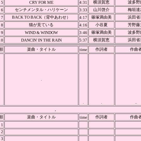
横須賀恵
波多野
5
CRY FOR ME
4:31
センチメンタル・ハリケーン
山川啓介
梅垣達
6
3:33
BACK TO BACK（背中あわせ）
篠塚満由美
浜田省
7
4:17
猫が見ている
小谷夏
芳野藤
8
4:16
篠塚満由美
波多野
9
WIND & WINDOW
3:46
横須賀恵
浜田省
10
DANCIN' IN THE RAIN
5:37
順
楽曲・タイトル
作詞者
作曲
time
.
.
.
..
.
順
楽曲・タイトル
作詞者
作曲
time
1
2
3