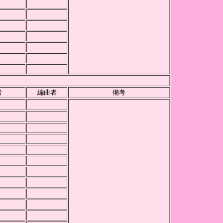
.
者
編曲者
備考