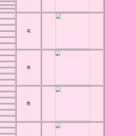
花
炎
愁