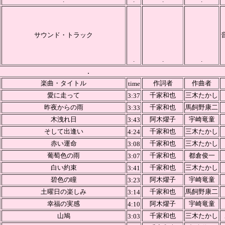
サウンド・トラック
.
.
.
.
楽曲・タイトル
作詞者
作曲者
time
愛に走って
千家和也
三木たかし
3:37
昨夜からの雨
千家和也
馬飼野康二
3:33
木洩れ日
阿木燿子
宇崎竜童
3:43
そして出逢い
千家和也
三木たかし
4:24
赤い運命
千家和也
三木たかし
3:08
葡萄色の雨
千家和也
都倉俊一
3:07
白い約束
千家和也
三木たかし
3:41
碧色の瞳
阿木燿子
宇崎竜童
3:23
土曜日の楽しみ
千家和也
馬飼野康二
3:14
幸福の実感
阿木燿子
宇崎竜童
4:10
山鳩
千家和也
三木たかし
3:03