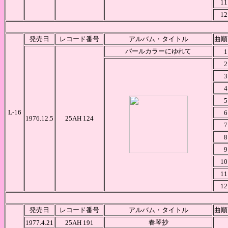
11
12
発売日
レコード番号
アルバム・タイトル
曲順
パールカラーにゆれて
1
2
3
4
5
L-16
6
1976.12.5
25AH 124
7
8
9
10
11
12
発売日
レコード番号
アルバム・タイトル
曲順
春琴抄
1977.4.21
25AH 191