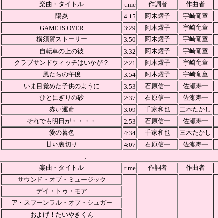
楽曲・タイトル
作詞者
作曲者
time
陽炎
阿木燿子
宇崎竜童
4:15
阿木燿子
宇崎竜童
GAME IS OVER
3:29
横須賀ストーリー
阿木燿子
宇崎竜童
3:50
自転車の上の彼
阿木燿子
宇崎竜童
3:32
クラブサンドウィッチはいかが？
阿木燿子
宇崎竜童
2:21
風たちの午後
阿木燿子
宇崎竜童
3:54
いま目覚めた子供のように
石原信一
佐瀬寿一
3:53
ひとにぎりの砂
石原信一
佐瀬寿一
2:37
赤い運命
千家和也
三木たかし
3:09
それでも明日が・・・・
石原信一
佐瀬寿一
2:53
愛の暮色
千家和也
三木たかし
4:34
甘い裏切り
石原信一
佐瀬寿一
4:07
.
楽曲・タイトル
作詞者
作曲者
time
サウンド・オブ・ミュージック
デイ・トゥ・モア
ア・スプーンフル・オブ・シュガー
およげ！たいやきくん