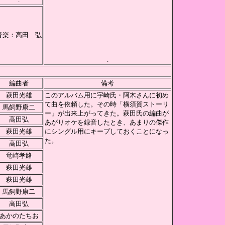
音楽：高田 弘
.
編曲者
備考
萩田光雄
このアルバム用に宇崎氏・阿木さんに初め
て曲を依頼した。その時「横須賀ストーリ
馬飼野康二
ー」が出来上がってきた。萩田氏の編曲が
高田弘
あがりオケを録音したとき、あまりの傑作
萩田光雄
にシングル用にキープしておくことになっ
た。
高田弘
竜崎孝路
萩田光雄
萩田光雄
馬飼野康二
高田弘
あかのたちお