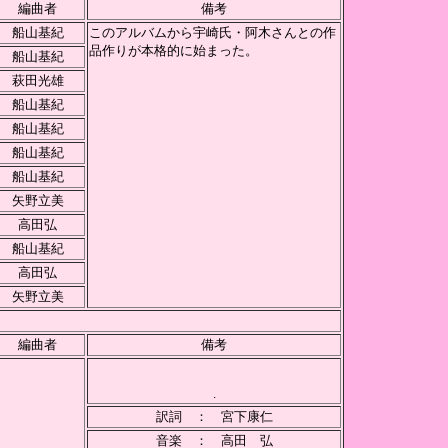
編曲者
備考
船山基紀
このアルバムから宇崎氏・阿木さんとの作
品作りが本格的に始まった。
船山基紀
萩田光雄
船山基紀
船山基紀
船山基紀
船山基紀
矢野立美
高田弘
船山基紀
高田弘
矢野立美
編曲者
備考
.
訳詞 ： 宮下康仁
音楽 ： 高田 弘