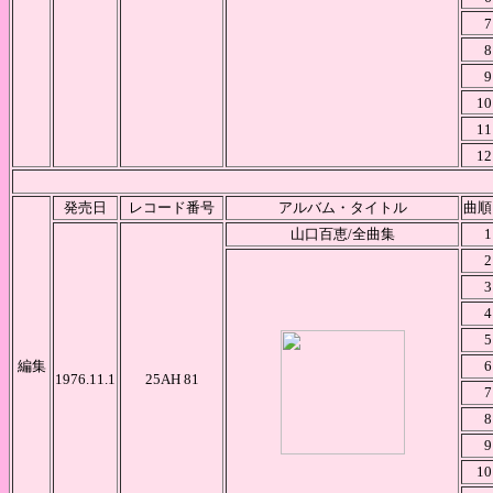
7
8
9
10
11
12
発売日
レコード番号
アルバム・タイトル
曲順
山口百恵/全曲集
1
2
3
4
5
編集
6
1976.11.1
25AH 81
7
8
9
10