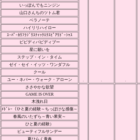
いっぽんでもニンジン
山口さんちのツトム君
ベラノーテ
ハイリリハイロー
ｽｰﾊﾟｰｶﾘﾌﾗｼﾞﾘｽﾃｨｯｸｴｸｽﾋﾟｱﾘﾄﾞｰｼｬｽ
ビビディバビディブー
星に願いを
ステップ・イン・タイム
ゼイ・セイ・イッツ・ワンダフル
クール
ユー・ネバー・ウォーク・アローン
.
.
.
ささやかな欲望
GAME IS OVER
木洩れ日
ﾒﾄﾞﾚｰ（ひと夏の経験～ちっぽけな感傷～
春風のいたずら～青い果実～
ひと夏の経験）
ビューティフルサンデー
夏ひらく青春