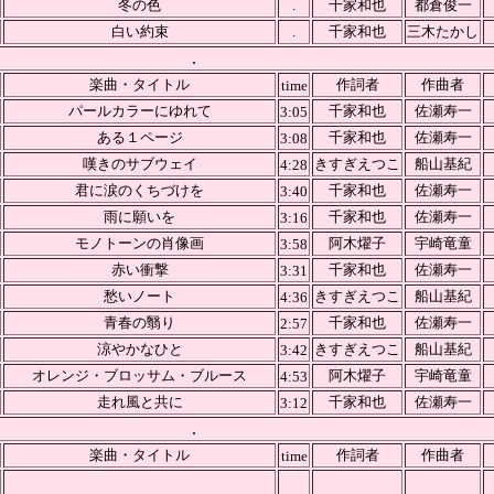
冬の色
.
千家和也
都倉俊一
白い約束
.
千家和也
三木たかし
.
楽曲・タイトル
作詞者
作曲者
time
パールカラーにゆれて
千家和也
佐瀬寿一
3:05
ある１ページ
千家和也
佐瀬寿一
3:08
嘆きのサブウェイ
きすぎえつこ
船山基紀
4:28
君に涙のくちづけを
千家和也
佐瀬寿一
3:40
雨に願いを
千家和也
佐瀬寿一
3:16
モノトーンの肖像画
阿木燿子
宇崎竜童
3:58
赤い衝撃
千家和也
佐瀬寿一
3:31
愁いノート
きすぎえつこ
船山基紀
4:36
青春の翳り
千家和也
佐瀬寿一
2:57
涼やかなひと
きすぎえつこ
船山基紀
3:42
オレンジ・ブロッサム・ブルース
阿木燿子
宇崎竜童
4:53
走れ風と共に
千家和也
佐瀬寿一
3:12
.
楽曲・タイトル
作詞者
作曲者
time