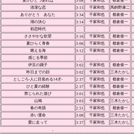
愛がひとつあれば
千家和也
都倉俊一
3:08
清潔な恋
千家和也
馬飼野康二
3:15
ありがとう あなた
千家和也
都倉俊一
3:34
湖の決心
千家和也
都倉俊一
3:14
初恋時代
.
.
.
ささやかな欲望
千家和也
都倉俊一
3:16
夏ひらく青春
千家和也
都倉俊一
3:06
燃える海
千家和也
都倉俊一
3:12
感じる季節
.
.
.
伊豆の踊子
千家和也
都倉俊一
3:02
昨日までの顔
千家和也
三木たかし
3:02
としごろ-人に目覚める14才-
千家和也
都倉俊一
2:37
ひと夏の経験
千家和也
都倉俊一
2:37
禁じられた遊び
千家和也
都倉俊一
3:01
山鳩
千家和也
三木たかし
3:03
春の奇蹟
千家和也
都倉俊一
2:51
赤い運命
千家和也
三木たかし
3:08
愛に走って
千家和也
三木たかし
3:37
.