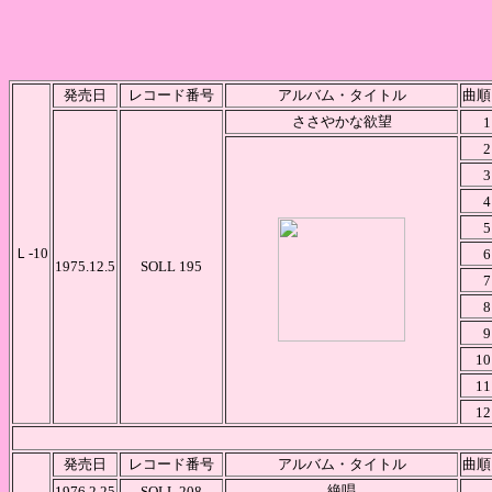
発売日
レコード番号
アルバム・タイトル
曲順
ささやかな欲望
1
2
3
4
5
Ｌ-10
6
1975.12.5
SOLL 195
7
8
9
10
11
12
発売日
レコード番号
アルバム・タイトル
曲順
絶唱
1976.2.25
SOLL 208
.