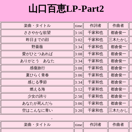
山口百恵LP-Part2
楽曲・タイトル
作詞者
作曲者
time
ささやかな欲望
千家和也
都倉俊一
3:16
昨日までの顔
千家和也
三木たかし
3:02
野薔薇
千家和也
都倉俊一
3:34
愛がひとつあれば
千家和也
都倉俊一
3:08
ありがとう あなた
千家和也
都倉俊一
3:34
感傷旅行
千家和也
都倉俊一
3:08
夏ひらく青春
千家和也
都倉俊一
3:06
感じる季節
千家和也
都倉俊一
3:34
燃える海
千家和也
都倉俊一
3:12
少女の誇り
千家和也
都倉俊一
2:58
あなたが死んだら
千家和也
都倉俊一
3:06
空はこんなに青い
千家和也
三木たかし
3:20
.
楽曲・タイトル
作詞者
作曲者
time
.
.
.
.