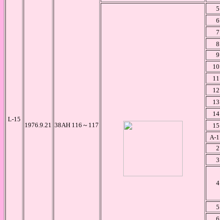
5
6
7
8
9
10
11
12
13
14
L-15
1976.9.21
38AH 116～117
15
A-1
2
3
4
5
6