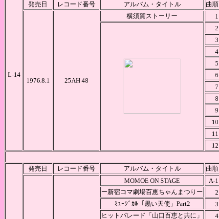
発売日
レコード番号
アルバム・タイトル
曲順
横須賀ストーリー
1
2
3
4
5
L-14
6
1976.8.1
25AH 48
7
8
9
10
11
12
発売日
レコード番号
アルバム・タイトル
曲順
MOMOE ON STAGE
A-1
ー新宿コマ劇場百恵ちゃんまつりー
2
ﾐｭｰｼﾞｶﾙ「黒い天使」Part2
3
ヒットパレード「山口百恵と共に」
4