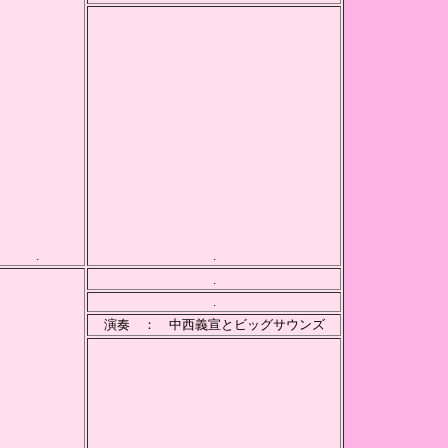
.
.
.
.
演奏 ： 中西義宣とビッグサウンズ