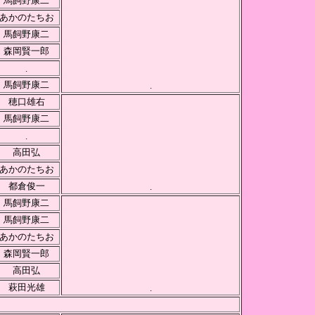
馬飼野康二
あかのたちお
馬飼野康二
森岡賢一郎
.
馬飼野康二
.
穂口雄右
馬飼野康二
.
高田弘
あかのたちお
都倉俊一
.
馬飼野康二
馬飼野康二
あかのたちお
森岡賢一郎
高田弘
萩田光雄
.