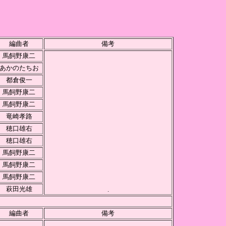
編曲者
備考
馬飼野康二
あかのたちお
都倉俊一
馬飼野康二
馬飼野康二
竜崎孝路
穂口雄右
穂口雄右
馬飼野康二
馬飼野康二
馬飼野康二
萩田光雄
.
編曲者
備考
.