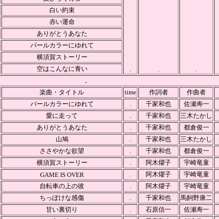
白い約束
赤い運命
ありがとうあなた
パールカラーにゆれて
横須賀ストーリー
空はこんなに青い
.
.
.
.
楽曲・タイトル
time
作詞者
作曲者
パールカラーにゆれて
.
千家和也
佐瀬寿一
愛に走って
.
千家和也
三木たかし
ありがとうあなた
.
千家和也
都倉俊一
山鳩
.
千家和也
三木たかし
ささやかな欲望
.
千家和也
都倉俊一
横須賀ストーリー
.
阿木燿子
宇崎竜童
.
阿木燿子
宇崎竜童
GAME IS OVER
自転車の上の彼
.
阿木燿子
宇崎竜童
ちっぽけな感傷
.
千家和也
馬飼野康二
甘い裏切り
.
石原信一
佐瀬寿一