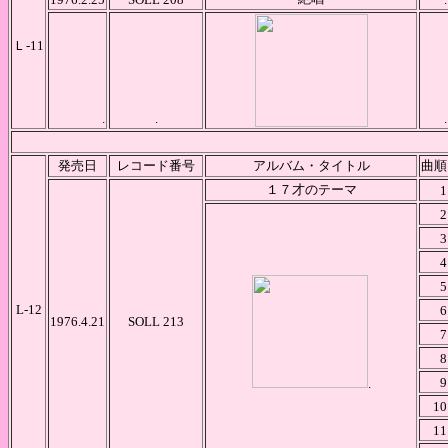
Ｌ-11
.
.
.
発売日
レコード番号
アルバム・タイトル
曲順
１７才のテーマ
1
2
3
4
5
L-12
6
1976.4.21
SOLL 213
7
8
9
.
10
11