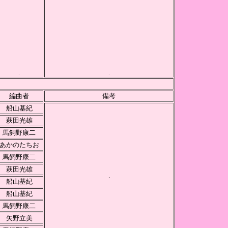
.
.
編曲者
備考
船山基紀
萩田光雄
馬飼野康二
あかのたちお
馬飼野康二
萩田光雄
.
船山基紀
船山基紀
馬飼野康二
矢野立美