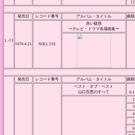
12
発売日
レコード番号
アルバム・タイトル
曲順
赤い疑惑
ーテレビ・ドラマ名場面集ー
Ｌ-13
1976.4.21
SOLL 218
.
発売日
レコード番号
アルバム・タイトル
曲順
ベスト・オブ・ベスト
山口百恵のすべて
A-1
2
3
4
5
6