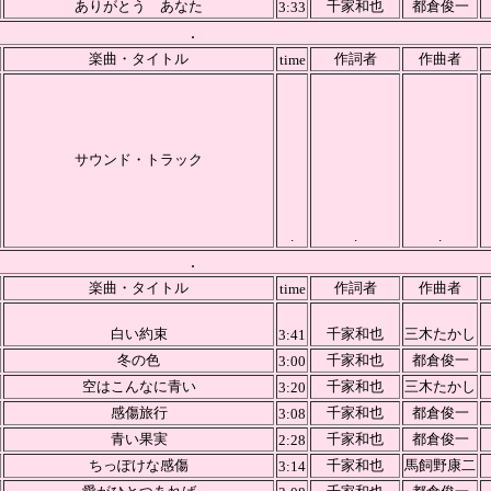
ありがとう あなた
千家和也
都倉俊一
3:33
.
楽曲・タイトル
作詞者
作曲者
time
サウンド・トラック
.
.
.
.
楽曲・タイトル
作詞者
作曲者
time
白い約束
千家和也
三木たかし
3:41
冬の色
千家和也
都倉俊一
3:00
空はこんなに青い
千家和也
三木たかし
3:20
感傷旅行
千家和也
都倉俊一
3:08
青い果実
千家和也
都倉俊一
2:28
ちっぽけな感傷
千家和也
馬飼野康二
3:14