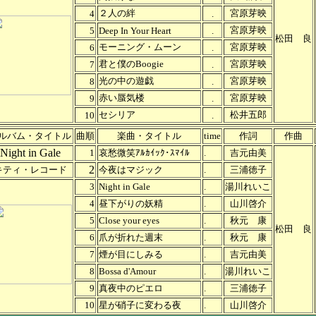
２人の絆
宮原芽映
4
.
宮原芽映
5
Deep In Your Heart
.
松田 良
モーニング・ムーン
宮原芽映
6
.
君と僕のBoogie
宮原芽映
7
.
光の中の遊戯
宮原芽映
8
.
赤い蜃気楼
宮原芽映
9
.
セシリア
松井五郎
10
.
ルバム・タイトル
曲順
楽曲・タイトル
time
作詞
作曲
Night in Gale
1
哀愁微笑ｱﾙｶｲｯｸ･ｽﾏｲﾙ
.
吉元由美
2
キティ・レコード
今夜はマジック
.
三浦徳子
3
Night in Gale
.
湯川れいこ
4
昼下がりの妖精
.
山川啓介
5
Close your eyes
.
秋元 康
松田 良
6
爪が折れた週末
.
秋元 康
7
煙が目にしみる
.
吉元由美
8
Bossa d'Amour
.
湯川れいこ
9
真夜中のピエロ
.
三浦徳子
10
星が硝子に変わる夜
.
山川啓介