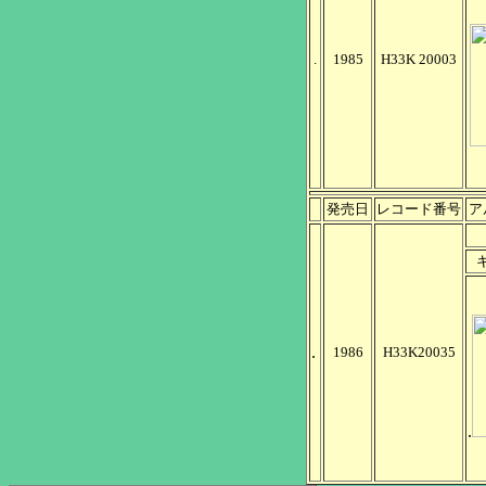
.
1985
H33K 20003
発売日
レコード番号
ア
.
1986
H33K20035
.