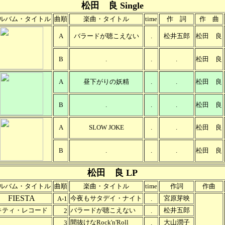
松田 良 Single
ルバム・タイトル
曲順
楽曲・タイトル
time
作 詞
作 曲
A
バラードが聴こえない
.
松井五郎
松田 良
B
.
.
.
松田 良
A
昼下がりの妖精
.
.
松田 良
B
.
.
.
松田 良
A
SLOW JOKE
.
.
松田 良
B
.
.
.
松田 良
松田 良 LP
ルバム・タイトル
曲順
楽曲・タイトル
time
作詞
作曲
FIESTA
今夜もサタデイ・ナイト
宮原芽映
A-1
.
キティ・レコード
バラードが聴こえない
松井五郎
2
.
間抜けなRock'n'Roll
大山潤子
3
.