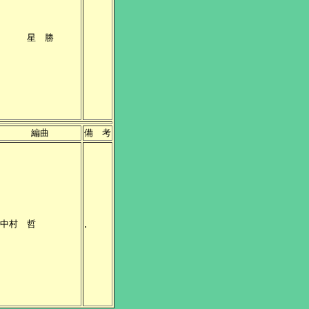
星 勝
編曲
備 考
.
中村 哲