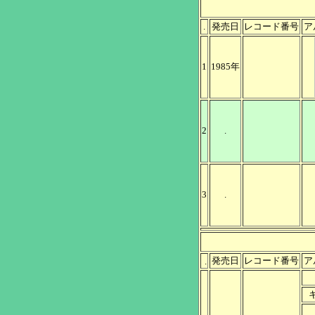
.
発売日
レコード番号
ア
1
1985年
2
.
3
.
発売日
レコード番号
ア
.